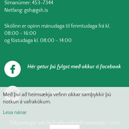
Símanúmer: 453-7344
Netfang: gsh@gsh.is
Skólinn er opinn mánudaga til fimmtudaga frá kl.
08:00 - 16:00
og föstudaga kl. 08:00 - 14:00
Hér getur þú fylgst með okkur á facebook
Við eigum það til að tvíta aðeins
Með því að heimsækja vefinn okkar samþykkir þú
notkun á vafrakökum.
Lesa nánar
Tilkynningar um leyfi eða veikindi nemenda
: í síma