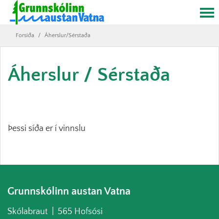
Forsíða
/
Áherslur/Sérstaða
Áherslur / Sérstaða
Þessi síða er í vinnslu
Grunnskólinn austan Vatna
Skólabraut | 565 Hofsósi