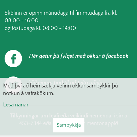
Skólinn er opinn mánudaga til fimmtudaga frá kl.
08:00 - 16:00
og föstudaga kl. 08:00 - 14:00
Hér getur þú fylgst með okkur á facebook
Við eigum það til að tvíta aðeins
Með því að heimsækja vefinn okkar samþykkir þú
notkun á vafrakökum.
Lesa nánar
Tilkynningar um leyfi eða veikindi nemenda
: í síma
453-7344 eða skrá í gegnum mentor appið
Samþykkja