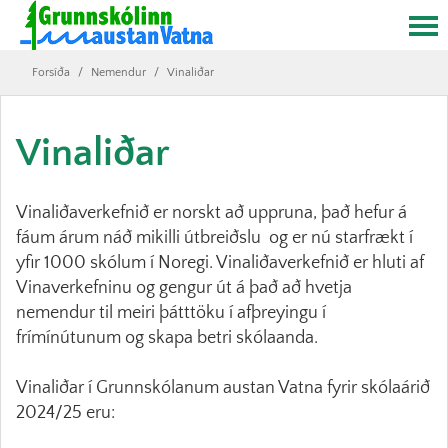
Forsíða
/
Nemendur
/
Vinaliðar
Vinaliðar
Vinaliðaverkefnið er norskt að uppruna, það hefur á
fáum árum náð mikilli útbreiðslu og er nú starfrækt í
yfir 1000 skólum í Noregi. Vinaliðaverkefnið er hluti af
Vinaverkefninu og gengur út á það að hvetja
nemendur til meiri þátttöku í afþreyingu í
frímínútunum og skapa betri skólaanda.
Vinaliðar í Grunnskólanum austan Vatna fyrir skólaárið
2024/25 eru: