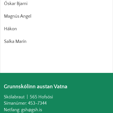
Óskar Bjarni
Magnús Angel
Hákon
Salka Marín
Grunnskólinn austan Vatna
Skólabraut | 565 Hofsósi
Símanúmer: 453-7344
Netfang: gsh@gsh.is