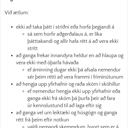
Við ætlum:
ekki að taka þátt í stríðni eða horfa þegjandi á
sá sem horfir aðgerðalaus á, er líka
þátttakandi og allir hafa rétt á að vera ekki
strítt
að ganga frekar innandyra heldur en að hlaupa og
vera ekki með óþarfa hávaða
ef áminning dugar ekki þá afsala nemendur
sér þeim rétti að vera frammi í frímínútunum
að hengja upp yfirhafnir og raða skóm í skóhillur
ef nemendur hengja ekki upp yfirhafnir eða
ganga ekki frá skóm þá þurfa þeir að fara
úr kennslustund til að laga eftir sig
að ganga vel um leiktæki og húsgögn og ganga
rétt frá þeim eftir notkun
valdi nemandi skemmdum, hvort sem er á