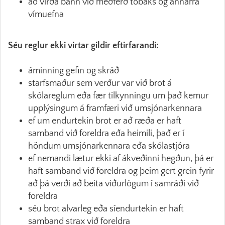
að virða bann við meðferð tóbaks og annarra
vímuefna
Séu reglur ekki virtar gildir eftirfarandi:
áminning gefin og skráð
starfsmaður sem verður var við brot á
skólareglum eða fær tilkynningu um það kemur
upplýsingum á framfæri við umsjónarkennara
ef um endurtekin brot er að ræða er haft
samband við foreldra eða heimili, það er í
höndum umsjónarkennara eða skólastjóra
ef nemandi lætur ekki af ákveðinni hegðun, þá er
haft samband við foreldra og þeim gert grein fyrir
að þá verði að beita viðurlögum í samráði við
foreldra
séu brot alvarleg eða síendurtekin er haft
samband strax við foreldra