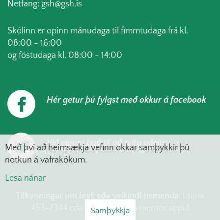
Netfang: gsh@gsh.is
Skólinn er opinn mánudaga til fimmtudaga frá kl.
08:00 - 16:00
og föstudaga kl. 08:00 - 14:00
Hér getur þú fylgst með okkur á facebook
Við eigum það til að tvíta aðeins
Með því að heimsækja vefinn okkar samþykkir þú
notkun á vafrakökum.
Lesa nánar
Tilkynningar um leyfi eða veikindi nemenda
: í síma
453-7344 eða skrá í gegnum mentor appið
Samþykkja