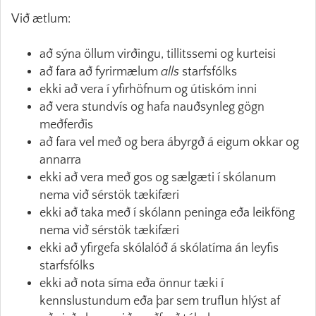
Við ætlum:
að sýna öllum virðingu, tillitssemi og kurteisi
að fara að fyrirmælum
alls
starfsfólks
ekki að vera í yfirhöfnum og útiskóm inni
að vera stundvís og hafa nauðsynleg gögn
meðferðis
að fara vel með og bera ábyrgð á eigum okkar og
annarra
ekki að vera með gos og sælgæti í skólanum
nema við sérstök tækifæri
ekki að taka með í skólann peninga eða leikföng
nema við sérstök tækifæri
ekki að yfirgefa skólalóð á skólatíma án leyfis
starfsfólks
ekki að nota síma eða önnur tæki í
kennslustundum eða þar sem truflun hlýst af