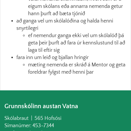
eigum skólans eða annarra nemenda getur
hann þurft að bæta tjónið
að ganga vel um skólalóðina og halda henni
snyrtilegri
ef nemendur ganga ekki vel um skólalóð þá
geta þeir þurft að fara úr kennslustund til að
laga til eftir sig
fara inn um leið og bjallan hringir
mæting nemenda er skráð á Mentor og geta
foreldrar fylgst með henni þar
Grunnskólinn austan Vatna
Skólabraut | 565 Hofsósi
Símanúmer: 453-7344