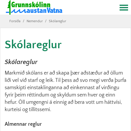
Forsíða
/
Nemendur
/
Skólareglur
Skólareglur
Skólareglur
Markmið skólans er að skapa þær aðstæður að öllum
líði vel við starf og leik. Til þess að svo megi verða þurfa
samskipti einstaklinganna að einkennast af virðingu
fyrir þeim réttindum og skyldum sem hver og einn
hefur. Öll umgengni á einnig að bera vott um háttvísi,
kurteisi og tillitssemi.
Almennar reglur