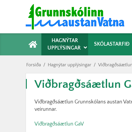
Forsíða
HAGNÝTAR
SKÓLASTARFIÐ
UPPLÝSINGAR
Forsíða
/
Hagnýtar upplýsingar
/
Viðbragðsáætlu
Viðbragðsáætlun 
Viðbragðsáætlun Grunnskólans austan Vatn
veirunnar.
Viðbragðsáætlun GaV