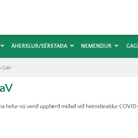
ÁHERSLUR/SÉRSTAÐA
NEMENDUR
GAG
n GaV
GaV
a hefur nú verið uppfærð miðað við heimsfaraldur COVID