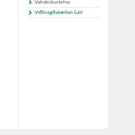
Vafrakökustefna
Viðbragðsáætlun GaV