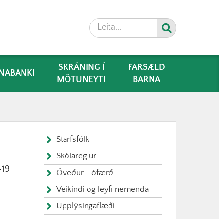
Leita
SKRÁNING Í
FARSÆLD
NABANKI
MÖTUNEYTI
BARNA
Starfsfólk
Skólareglur
-19
Óveður - ófærð
Veikindi og leyfi nemenda
Upplýsingaflæði