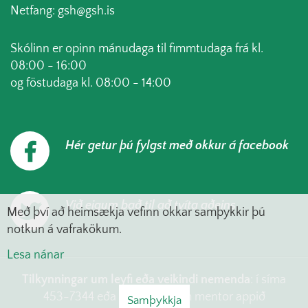
Netfang: gsh@gsh.is
Skólinn er opinn mánudaga til fimmtudaga frá kl.
08:00 - 16:00
og föstudaga kl. 08:00 - 14:00
Hér getur þú fylgst með okkur á facebook
Við eigum það til að tvíta aðeins
Með því að heimsækja vefinn okkar samþykkir þú
notkun á vafrakökum.
Lesa nánar
Tilkynningar um leyfi eða veikindi nemenda
: í síma
453-7344 eða skrá í gegnum mentor appið
Samþykkja