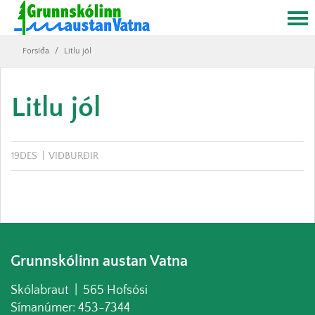
Forsíða
/
Litlu jól
Litlu jól
19
DES
VIÐBURÐIR
Grunnskólinn austan Vatna
Skólabraut | 565 Hofsósi
Símanúmer: 453-7344