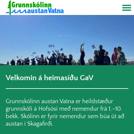
Velkomin á heimasíðu GaV
Grunnskólinn austan Vatna er heildstæður
grunnskóli á Hofsósi með nemendur frá 1.–10.
bekk. Skólinn er fyrir nemendur sem búa út að
austan í Skagafirði.