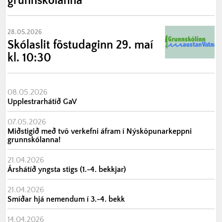
grunnskólanna
28.05.2026
Skólaslit föstudaginn 29. maí
kl. 10:30
08.05.2026
Upplestrarhátíð GaV
07.05.2026
Miðstigið með tvö verkefni áfram í Nýsköpunarkeppni
grunnskólanna!
21.04.2026
Árshátíð yngsta stigs (1.-4. bekkjar)
21.04.2026
Smíðar hjá nemendum í 3.-4. bekk
14.04.2026