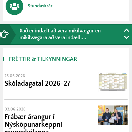
Stundaskrár
Það er indælt að vera mikilvægur en
Tilkynningar
....
Eit
mikilvægara að vera indæll....
FRÉTTIR & TILKYNNINGAR
25.06.2026
Skóladagatal 2026-27
03.06.2026
Frábær árangur í
Nýsköpunarkeppni