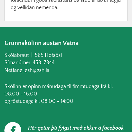
forsendum góðs skólastarfs og stuðlar að ánægju
og vellíðan nemenda.
Grunnskólinn austan Vatna
Skólabraut | 565 Hofsósi
Símanúmer: 453-7344
Netfang: gsh@gsh.is
Skólinn er opinn mánudaga til fimmtudaga frá kl.
08:00 - 16:00
og föstudaga kl. 08:00 - 14:00
Hér getur þú fylgst með okkur á facebook