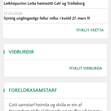
Leikhópurinn Lotta heimsótti GaV og Tröllaborg
27.03.2026
Sýning unglingastigs fellur niður í kvöld 27. mars !!!
YFIRLIT FRÉTTA
VIÐBURÐIR
YFIRLIT VIÐBURÐA
FORELDRASAMSTARF
Gott samstarf heimila og skóla er ein af