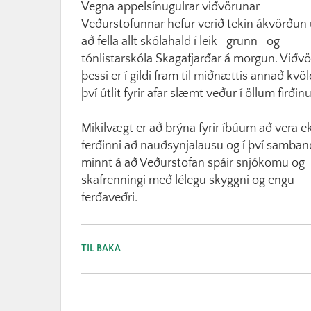
Vegna appelsínugulrar viðvörunar
Veðurstofunnar hefur verið tekin ákvörðun
að fella allt skólahald í leik- grunn- og
tónlistarskóla Skagafjarðar á morgun. Viðv
þessi er í gildi fram til miðnættis annað kvö
því útlit fyrir afar slæmt veður í öllum firðin
Mikilvægt er að brýna fyrir íbúum að vera ek
ferðinni að nauðsynjalausu og í því samban
minnt á að Veðurstofan spáir snjókomu og
skafrenningi með lélegu skyggni og engu
ferðaveðri.
TIL BAKA