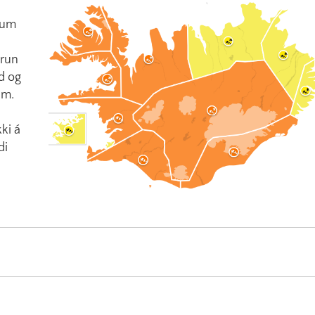
 um
örun
ld og
um.
ki á
di