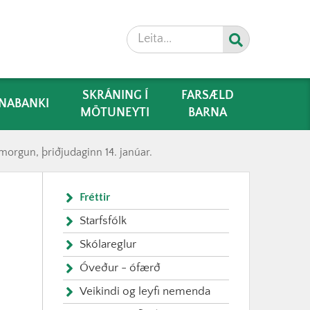
Leita
SKRÁNING Í
FARSÆLD
NABANKI
MÖTUNEYTI
BARNA
á morgun, þriðjudaginn 14. janúar.
Fréttir
Starfsfólk
Skólareglur
Óveður - ófærð
Veikindi og leyfi nemenda