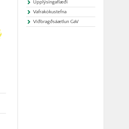
Upplýsingaflæði
Vafrakökustefna
Viðbragðsáætlun GaV