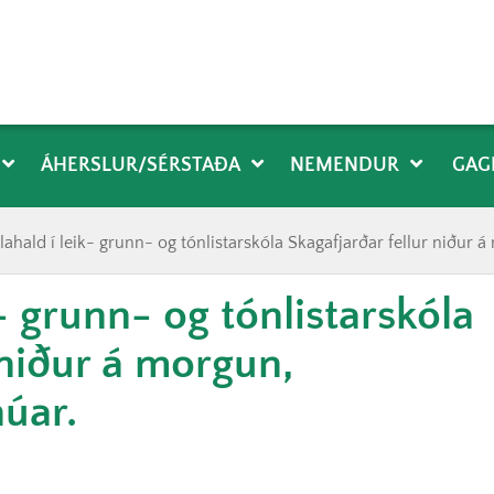
ÁHERSLUR/SÉRSTAÐA
NEMENDUR
GAG
ólahald í leik- grunn- og tónlistarskóla Skagafjarðar fellur niður 
k- grunn- og tónlistarskóla
 niður á morgun,
núar.