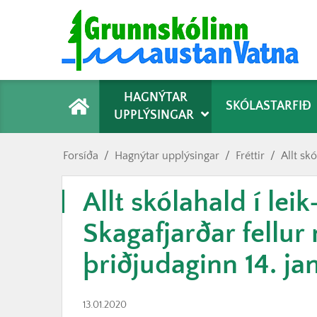
Forsíða
HAGNÝTAR
SKÓLASTARFIÐ
UPPLÝSINGAR
Forsíða
/
Hagnýtar upplýsingar
/
Fréttir
/
Allt sk
Allt skólahald í lei
Skagafjarðar fellur
þriðjudaginn 14. ja
13.01.2020