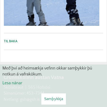
TIL BAKA
Með því að heimsækja vefinn okkar samþykkir þú
notkun á vafrakökum.
Grunnskólinn austan Vatna
Lesa nánar
Skólabraut | 565 Hofsósi
Símanúmer: 453-7344
Samþykkja
Netfang: gsh@gsh.is