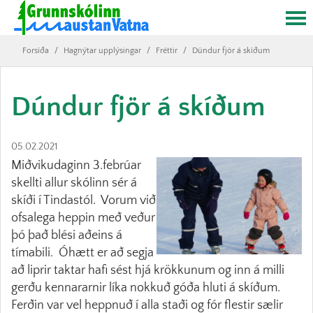
Forsíða
/
Hagnýtar upplýsingar
/
Fréttir
/
Dúndur fjör á skíðum
Dúndur fjör á skíðum
05.02.2021
Miðvikudaginn 3.febrúar
skellti allur skólinn sér á
skíði í Tindastól. Vorum við
ofsalega heppin með veður
þó það blési aðeins á
tímabili. Óhætt er að segja
að liprir taktar hafi sést hjá krökkunum og inn á milli
gerðu kennararnir líka nokkuð góða hluti á skíðum.
Ferðin var vel heppnuð í alla staði og fór flestir sælir