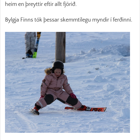
heim en þreyttir eftir allt fjörið.
Bylgja Finns tók þessar skemmtilegu myndir í ferðinni.