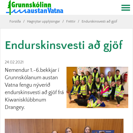
Forsíða
/
Hagnýtar upplýsingar
/
Fréttir
/
Endurskinsvesti að gjöf
Endurskinsvesti að gjöf
24.02.2021
Nemendur 1.-6.bekkjar í
Grunnskólanum austan
Vatna fengu nýverið
endurskinsvesti að gjöf frá
Kíwanisklúbbnum
Drangey.