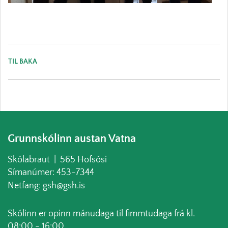
TIL BAKA
Grunnskólinn austan Vatna
Skólabraut | 565 Hofsósi
Símanúmer: 453-7344
Netfang: gsh@gsh.is
Skólinn er opinn mánudaga til fimmtudaga frá kl.
08:00 - 16:00