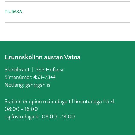
TIL BAKA
Grunnskólinn austan Vatna
Skólabraut | 565 Hofsósi
Símanúmer: 453-7344
Netfang: gsh@gsh.is
Skólinn er opinn mánudaga til fimmtudaga frá kl.
08:00 - 16:00
og föstudaga kl. 08:00 - 14:00