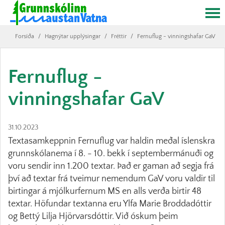
Forsíða
/
Hagnýtar upplýsingar
/
Fréttir
/
Fernuflug - vinningshafar GaV
Fernuflug -
vinningshafar GaV
31.10.2023
Textasamkeppnin Fernuflug var haldin meðal íslenskra
grunnskólanema í 8. - 10. bekk í septembermánuði og
voru sendir inn 1.200 textar. Það er gaman að segja frá
því að textar frá tveimur nemendum GaV voru valdir til
birtingar á mjólkurfernum MS en alls verða birtir 48
textar. Höfundar textanna eru Ylfa Marie Broddadóttir
og Bettý Lilja Hjörvarsdóttir. Við óskum þeim