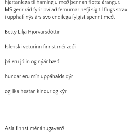
hjartanlega til hamingju með þennan flotta árangur.
MS gerir ráð fyrir því að fernurnar hefji sig til flugs strax
í upphafi nýs árs svo endilega fylgist spennt með.
Bettý Lilja Hjörvarsdóttir
Íslenski veturinn finnst mér æði
þá eru jólin og nýár bæði
hundar eru mín uppáhalds dýr
og líka hestar, kindur og kýr
Asía finnst mér áhugaverð