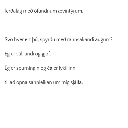
ferðalag með ófundnum ævintýrum.
Svo hver ert þú, spyrðu með rannsakandi augum?
Ég er sál, andi og gjöf.
Ég er spurningin og ég er lykillinn
til að opna sannleikan um mig sjálfa.