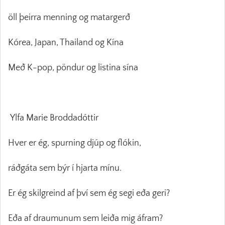
öll þeirra menning og matargerð
Kórea, Japan, Thailand og Kína
Með K-pop, pöndur og listina sína
Ylfa Marie Broddadóttir
Hver er ég, spurning djúp og flókin,
ráðgáta sem býr í hjarta mínu.
Er ég skilgreind af því sem ég segi eða geri?
Eða af draumunum sem leiða mig áfram?