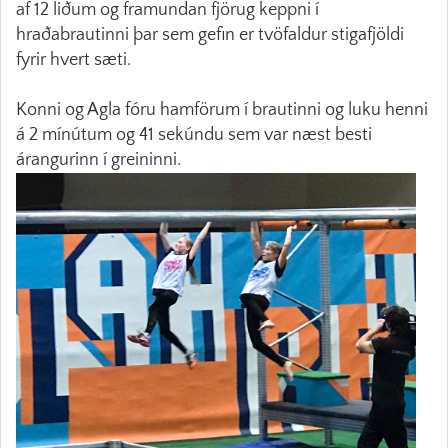
af 12 liðum og framundan fjörug keppni í
hraðabrautinni þar sem gefin er tvöfaldur stigafjöldi
fyrir hvert sæti.
Konni og Agla fóru hamförum í brautinni og luku henni
á 2 mínútum og 41 sekúndu sem var næst besti
árangurinn í greininni.