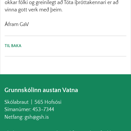
okkar fólki og greinilegt að Tóta íþróttakennari er að
vinna gott verk með þeim.
Áfram GaV
TIL BAKA
Grunnskólinn austan Vatna
Skólabraut | 565 Hofsósi
Símanúmer: 453-7344
Netfang: gsh@gsh.is