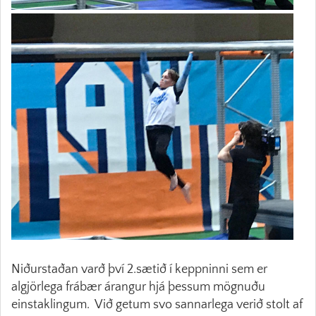
Niðurstaðan varð því 2.sætið í keppninni sem er
algjörlega frábær árangur hjá þessum mögnuðu
einstaklingum. Við getum svo sannarlega verið stolt af