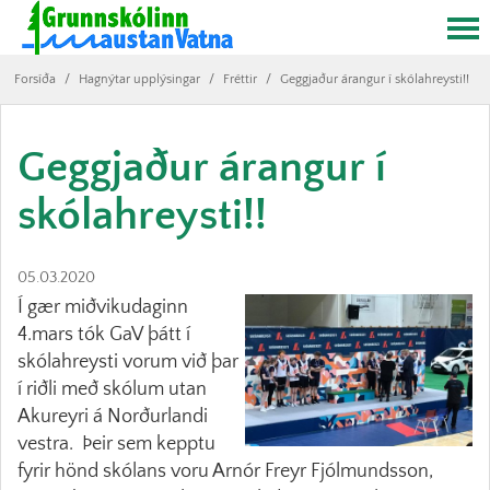
Forsíða
/
Hagnýtar upplýsingar
/
Fréttir
/
Geggjaður árangur í skólahreysti!!
Geggjaður árangur í
skólahreysti!!
05.03.2020
Í gær miðvikudaginn
4.mars tók GaV þátt í
skólahreysti vorum við þar
í riðli með skólum utan
Akureyri á Norðurlandi
vestra. Þeir sem kepptu
fyrir hönd skólans voru Arnór Freyr Fjólmundsson,