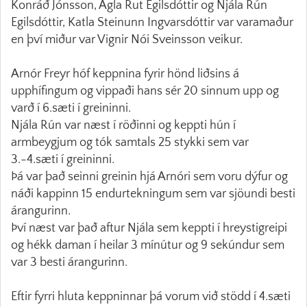
Konráð Jónsson, Agla Rut Egilsdóttir og Njála Rún
Egilsdóttir, Katla Steinunn Ingvarsdóttir var varamaður
en því miður var Vignir Nói Sveinsson veikur.
Arnór Freyr hóf keppnina fyrir hönd liðsins á
upphífingum og vippaði hans sér 20 sinnum upp og
varð í 6.sæti í greininni.
Njála Rún var næst í röðinni og keppti hún í
armbeygjum og tók samtals 25 stykki sem var
3.-4.sæti í greininni.
Þá var það seinni greinin hjá Arnóri sem voru dýfur og
náði kappinn 15 endurtekningum sem var sjöundi besti
árangurinn.
Því næst var það aftur Njála sem keppti í hreystigreipi
og hékk daman í heilar 3 mínútur og 9 sekúndur sem
var 3 besti árangurinn.
Eftir fyrri hluta keppninnar þá vorum við stödd í 4.sæti