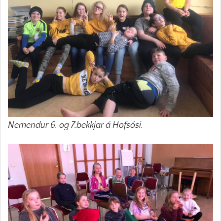
Nemendur 6. og 7.bekkjar á Hofsósi.