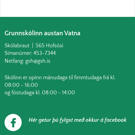
Grunnskólinn austan Vatna
Skólabraut | 565 Hofsósi
Símanúmer: 453-7344
Netfang: gsh@gsh.is
Skólinn er opinn mánudaga til fimmtudaga frá kl.
08:00 - 16:00
og föstudaga kl. 08:00 - 14:00
Hér getur þú fylgst með okkur á facebook