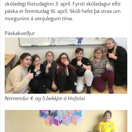
skóladegi föstudaginn 3. apríl. Fyrsti skóladagur eftir
páska er fimmtudag 16. apríl. Skóli hefst þá strax um
morguninn á venjulegum tíma.
Páskakveðjur
Nemendur 4. og 5.bekkjar á Hofsósi.