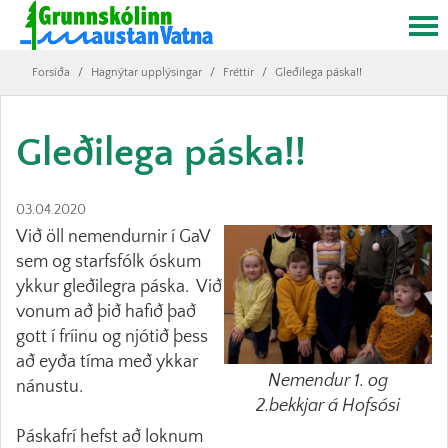
Forsíða
/
Hagnýtar upplýsingar
/
Fréttir
/
Gleðilega páska!!
Gleðilega páska!!
03.04.2020
Við öll nemendurnir í GaV
sem og starfsfólk óskum
ykkur gleðilegra páska. Við
vonum að þið hafið það
gott í fríinu og njótið þess
að eyða tíma með ykkar
Nemendur 1. og
nánustu.
2.bekkjar á Hofsósi
Páskafrí hefst að loknum