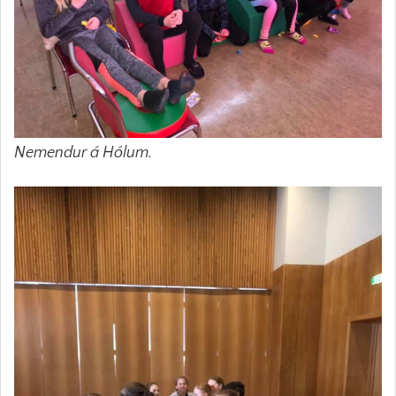
Nemendur á Hólum.