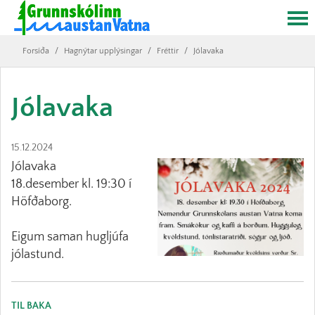
Forsíða
/
Hagnýtar upplýsingar
/
Fréttir
/
Jólavaka
Jólavaka
15.12.2024
Jólavaka
18.desember kl. 19:30 í
Höfðaborg.
Eigum saman hugljúfa
jólastund.
TIL BAKA