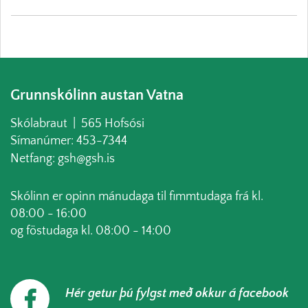
Grunnskólinn austan Vatna
Skólabraut | 565 Hofsósi
Símanúmer: 453-7344
Netfang: gsh@gsh.is
Skólinn er opinn mánudaga til fimmtudaga frá kl.
08:00 - 16:00
og föstudaga kl. 08:00 - 14:00
Hér getur þú fylgst með okkur á facebook