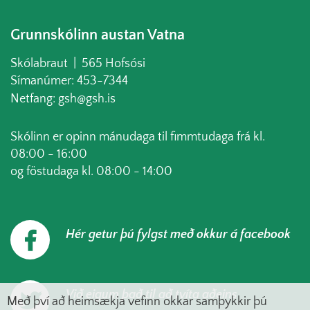
Grunnskólinn austan Vatna
Skólabraut | 565 Hofsósi
Símanúmer: 453-7344
Netfang: gsh@gsh.is
Skólinn er opinn mánudaga til fimmtudaga frá kl.
08:00 - 16:00
og föstudaga kl. 08:00 - 14:00
Hér getur þú fylgst með okkur á facebook
Við eigum það til að tvíta aðeins
Með því að heimsækja vefinn okkar samþykkir þú