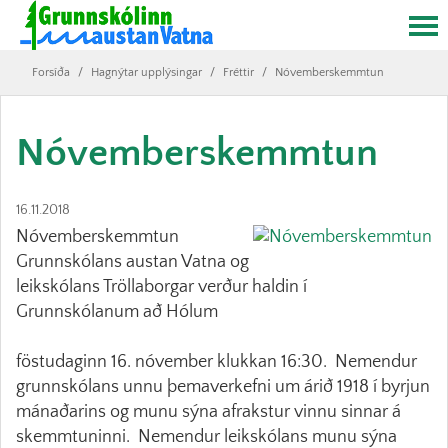
Forsíða
/
Hagnýtar upplýsingar
/
Fréttir
/
Nóvemberskemmtun
Nóvemberskemmtun
16.11.2018
Nóvemberskemmtun
Grunnskólans austan Vatna og
leikskólans Tröllaborgar verður haldin í
Grunnskólanum að Hólum
föstudaginn 16. nóvember klukkan 16:30. Nemendur
grunnskólans unnu þemaverkefni um árið 1918 í byrjun
mánaðarins og munu sýna afrakstur vinnu sinnar á
skemmtuninni. Nemendur leikskólans munu sýna