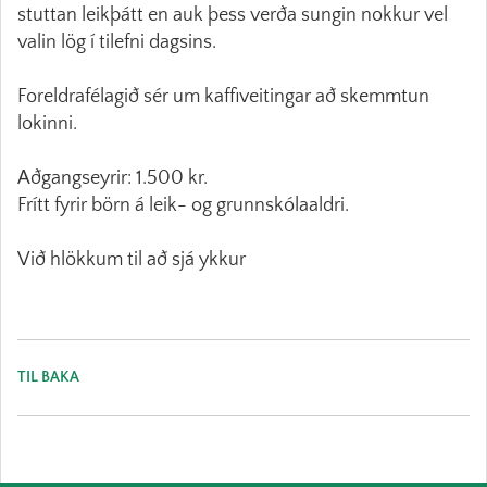
stuttan leikþátt en auk þess verða sungin nokkur vel
valin lög í tilefni dagsins.
Foreldrafélagið sér um kaffiveitingar að skemmtun
lokinni.
Aðgangseyrir: 1.500 kr.
Frítt fyrir börn á leik- og grunnskólaaldri.
Við hlökkum til að sjá ykkur
TIL BAKA