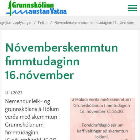
agnýtar upplýsingar
/
Fréttir
/
Nóvemberskemmtun fimmtudaginn 16.nóvember
Nóvemberskemmtun
fimmtudaginn
16.nóvember
14.11.2023
Nemendur leik- og
grunnskólans á Hólum
verða með skemmtun í
Grunnskólanum
fimmtudaginn