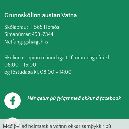
Grunnskólinn austan Vatna
Skólabraut | 565 Hofsósi
Símanúmer: 453-7344
Netfang: gsh@gsh.is
Skólinn er opinn mánudaga til fimmtudaga frá kl.
08:00 - 16:00
og föstudaga kl. 08:00 - 14:00
Hér getur þú fylgst með okkur á facebook
Við eigum það til að tvíta aðeins
Með því að heimsækja vefinn okkar samþykkir þú