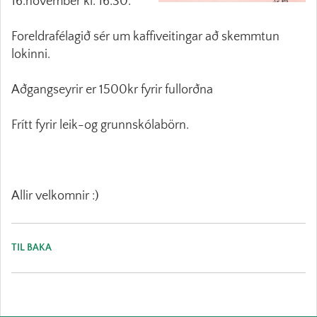
16.nóvember kl. 16:30.
Foreldrafélagið sér um kaffiveitingar að skemmtun
lokinni.
Aðgangseyrir er 1500kr fyrir fullorðna
Frítt fyrir leik-og grunnskólabörn.
Allir velkomnir :)
TIL BAKA