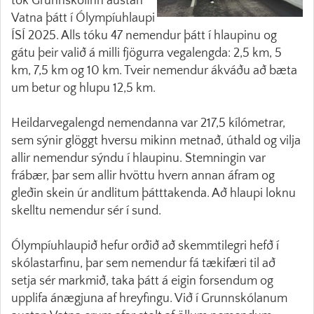
tók Grunnskólinn austan
Vatna þátt í Ólympíuhlaupi
ÍSÍ 2025. Alls tóku 47 nemendur þátt í hlaupinu og
gátu þeir valið á milli fjögurra vegalengda: 2,5 km, 5
km, 7,5 km og 10 km. Tveir nemendur ákváðu að bæta
um betur og hlupu 12,5 km.
Heildarvegalengd nemendanna var 217,5 kílómetrar,
sem sýnir glöggt hversu mikinn metnað, úthald og vilja
allir nemendur sýndu í hlaupinu. Stemningin var
frábær, þar sem allir hvöttu hvern annan áfram og
gleðin skein úr andlitum þátttakenda. Að hlaupi loknu
skelltu nemendur sér í sund.
Ólympíuhlaupið hefur orðið að skemmtilegri hefð í
skólastarfinu, þar sem nemendur fá tækifæri til að
setja sér markmið, taka þátt á eigin forsendum og
upplifa ánægjuna af hreyfingu. Við í Grunnskólanum