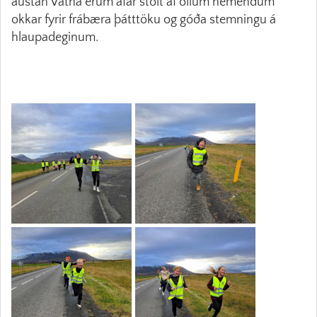
austan Vatna erum afar stolt af öllum nemendum
okkar fyrir frábæra þátttöku og góða stemningu á
hlaupadeginum.