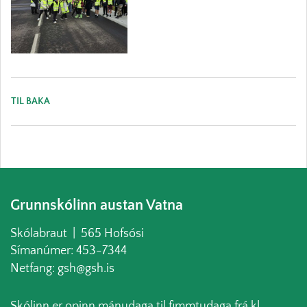
TIL BAKA
Grunnskólinn austan Vatna
Skólabraut | 565 Hofsósi
Símanúmer: 453-7344
Netfang: gsh@gsh.is
Skólinn er opinn mánudaga til fimmtudaga frá kl.