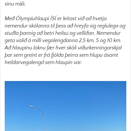
sínu máli.
Með Ólympíuhlaupi ÍSÍ er leitast við að hvetja
nemendur skólanna til þess að hreyfa sig reglulega og
stuðla þannig að betri heilsu og vellíðan. Nemendur
geta valið á milli vegalengdanna 2,5 km, 5 og 10 km.
Að hlaupinu loknu fær hver skóli viðurkenningarskjal
þar sem greint er frá fjölda þeirra sem hlupu ásamt
heildarvegalengd sem hlaupin var.