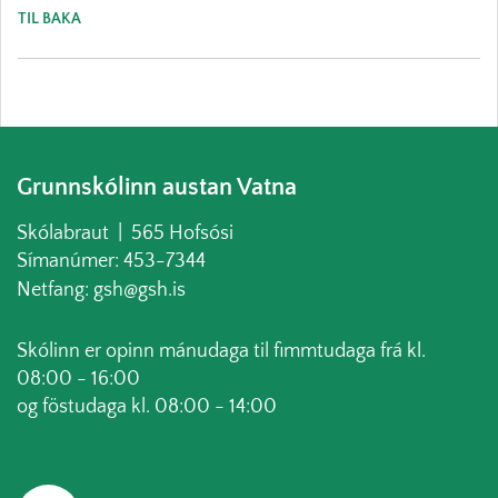
TIL BAKA
Grunnskólinn austan Vatna
Skólabraut | 565 Hofsósi
Símanúmer: 453-7344
Netfang: gsh@gsh.is
Skólinn er opinn mánudaga til fimmtudaga frá kl.
08:00 - 16:00
og föstudaga kl. 08:00 - 14:00