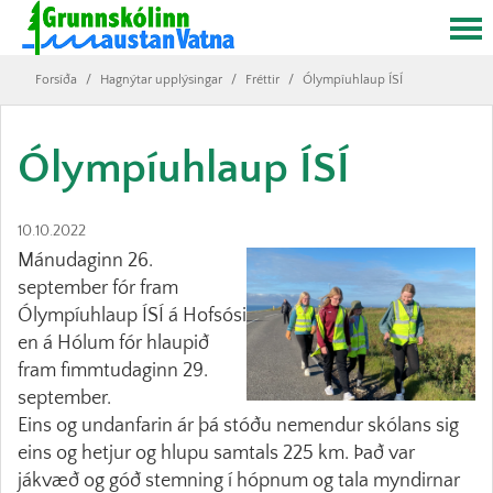
Forsíða
/
Hagnýtar upplýsingar
/
Fréttir
/
Ólympíuhlaup ÍSÍ
Ólympíuhlaup ÍSÍ
10.10.2022
Mánudaginn 26.
september fór fram
Ólympíuhlaup ÍSÍ á Hofsósi
en á Hólum fór hlaupið
fram fimmtudaginn 29.
september.
Eins og undanfarin ár þá stóðu nemendur skólans sig
eins og hetjur og hlupu samtals 225 km. Það var
jákvæð og góð stemning í hópnum og tala myndirnar