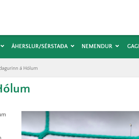
ÁHERSLUR/SÉRSTAÐA
NEMENDUR
GAG
dagurinn á Hólum
Hólum
vum
m