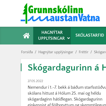
Forsíða
HAGNÝTAR
SKÓLASTARFIÐ
UPPLÝSINGAR
Forsíða
/
Hagnýtar upplýsingar
/
Fréttir
/
Skógar
Skógardagurinn á 
27.05.2022
Nemendur í 1.-7. bekk á báðum starfsstöð
skólans hittust á Hólum 25. maí og héldu
skógardaginn hátíðlegan. Skógardagurinn
einkennist af fjölbreyttum og skemmtilegu