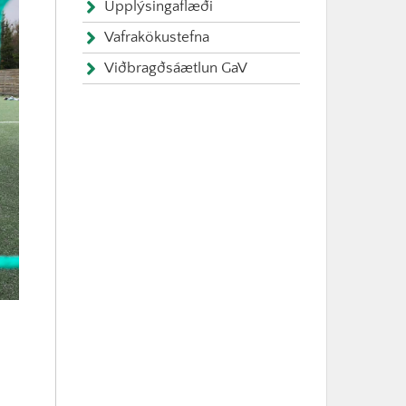
Upplýsingaflæði
Vafrakökustefna
Viðbragðsáætlun GaV