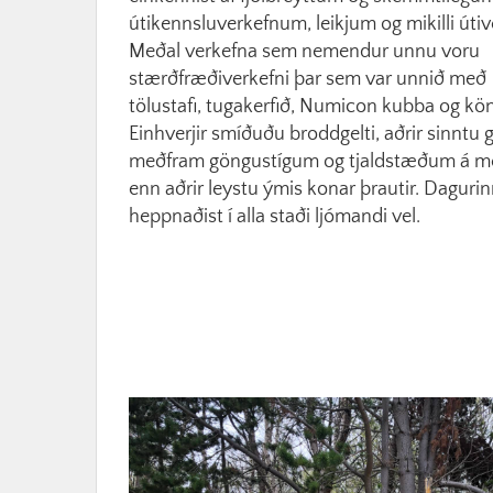
útikennsluverkefnum, leikjum og mikilli útiv
Meðal verkefna sem nemendur unnu voru
stærðfræðiverkefni þar sem var unnið með
tölustafi, tugakerfið, Numicon kubba og kön
Einhverjir smíðuðu broddgelti, aðrir sinntu g
meðfram göngustígum og tjaldstæðum á 
enn aðrir leystu ýmis konar þrautir. Daguri
heppnaðist í alla staði ljómandi vel.