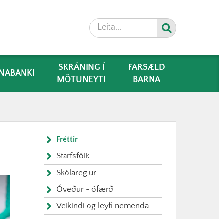
Leita
SKRÁNING Í
FARSÆLD
NABANKI
MÖTUNEYTI
BARNA
Fréttir
Starfsfólk
Skólareglur
Óveður - ófærð
Veikindi og leyfi nemenda