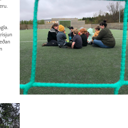
eru.
gla.
risjun
meðan
nn