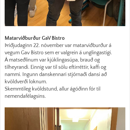
Matarviðburður GaV Bistro
Þriðjudaginn 22. nóvember var matarviðburður á
vegum Gav Bistro sem er valgrein á unglingastigi.
Á matseðlinum var kjúklingasúpa, brauð og
tilheyrandi. Einnig var til sölu eftirréttir, kaffi og
nammi. Ingunn danskennari stjórnaði dansi að
kvöldverði loknum.
Skemmtileg kvöldstund, allur ágóðinn fór til
nemendafélagsins.