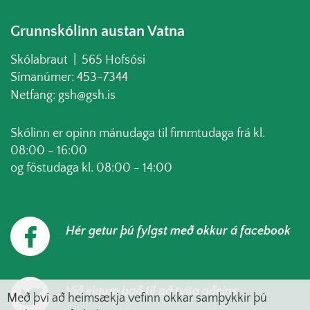
Grunnskólinn austan Vatna
Skólabraut | 565 Hofsósi
Símanúmer: 453-7344
Netfang: gsh@gsh.is
Skólinn er opinn mánudaga til fimmtudaga frá kl.
08:00 - 16:00
og föstudaga kl. 08:00 - 14:00
Hér getur þú fylgst með okkur á facebook
Við eigum það til að tvíta aðeins
Með því að heimsækja vefinn okkar samþykkir þú