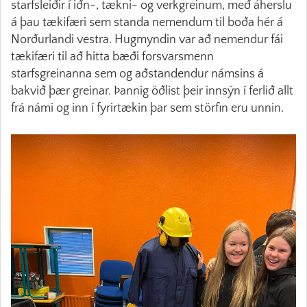
starfsleiðir í iðn-, tækni- og verkgreinum, með áherslu
á þau tækifæri sem standa nemendum til boða hér á
Norðurlandi vestra. Hugmyndin var að nemendur fái
tækifæri til að hitta bæði forsvarsmenn
starfsgreinanna sem og aðstandendur námsins á
bakvið þær greinar. Þannig öðlist þeir innsýn í ferlið allt
frá námi og inn í fyrirtækin þar sem störfin eru unnin.