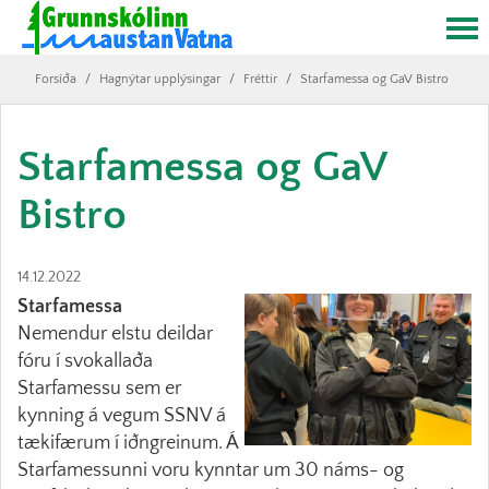
Forsíða
/
Hagnýtar upplýsingar
/
Fréttir
/
Starfamessa og GaV Bistro
Starfamessa og GaV
Bistro
14.12.2022
Starfamessa
Nemendur elstu deildar
fóru í svokallaða
Starfamessu sem er
kynning á vegum SSNV á
tækifærum í iðngreinum. Á
Starfamessunni voru kynntar um 30 náms- og