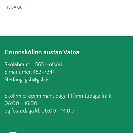
TIL BAKA
Grunnskólinn austan Vatna
Skólabraut | 565 Hofsósi
Símanúmer: 453-7344
Netfang: gsh@gsh.is
Skólinn er opinn mánudaga til fimmtudaga frá kl.
08:00 - 16:00
og föstudaga kl. 08:00 - 14:00