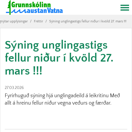
nýtar upplýsingar
/
Fréttir
/
Sýning unglingastigs fellur niður í kvöld 27. mars !!!
Sýning unglingastigs
fellur niður í kvöld 27.
mars !!!
27.03.2026
Fyrirhuguð sýning hjá unglingadeild á leikritinu Með
allt á hreinu fellur niður vegna veðurs og færðar.