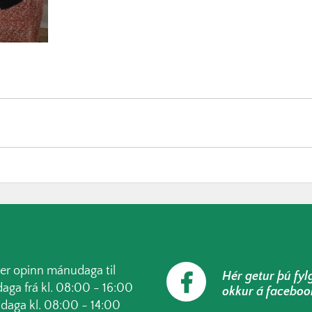
 er opinn mánudaga til
Hér getur þú fyl
aga frá kl. 08:00 - 16:00
okkur á faceboo
udaga kl. 08:00 - 14:00