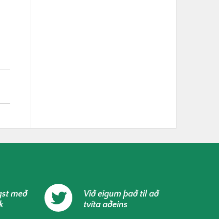
gst með
Við eigum það til að
k
tvíta aðeins