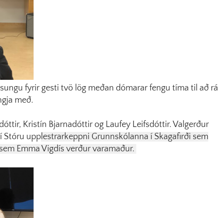
ungu fyrir gesti tvö lög meðan dómarar fengu tíma til að r
yngja með.
ttir, Kristín Bjarnadóttir og Laufey Leifsdóttir. Valgerður
 í Stóru upp
lestrarkeppni Grunnskólanna í Skagafirði sem
ss sem Emma Vigdís verður varamaður.