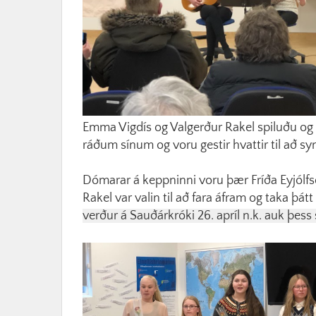
Emma Vigdís og Valgerður Rakel spiluðu og s
ráðum sínum og voru gestir hvattir til að s
Dómarar á keppninni voru þær Fríða Eyjólfsdó
Rakel var valin til að fara áfram og taka þátt
verður á Sauðárkróki 26. apríl n.k. auk þe