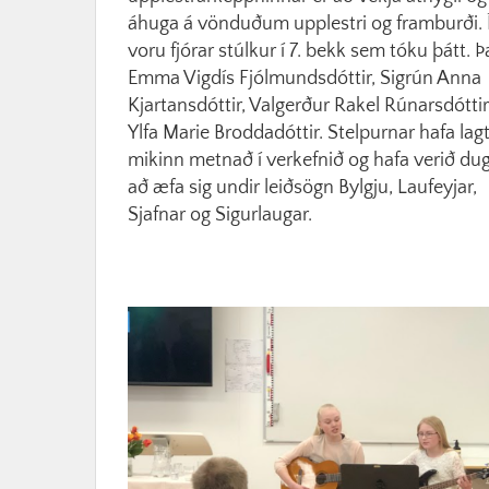
áhuga á vönduðum upplestri og framburði. Í
voru fjórar stúlkur í 7. bekk sem tóku þátt. 
Emma Vigdís Fjólmundsdóttir, Sigrún Anna
Kjartansdóttir, Valgerður Rakel Rúnarsdótti
Ylfa Marie Broddadóttir. Stelpurnar hafa lag
mikinn metnað í verkefnið og hafa verið du
að æfa sig undir leiðsögn Bylgju, Laufeyjar,
Sjafnar og Sigurlaugar.