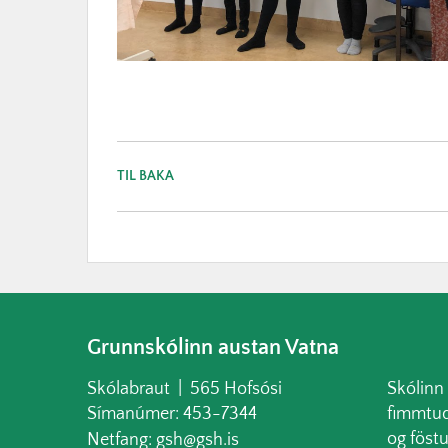
TIL BAKA
Grunnskólinn austan Vatna
Skólabraut | 565 Hofsósi
Skólinn
Símanúmer: 453-7344
fimmtud
og föst
Netfang: gsh@gsh.is