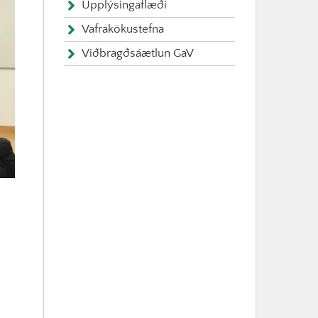
Upplýsingaflæði
Vafrakökustefna
Viðbragðsáætlun GaV