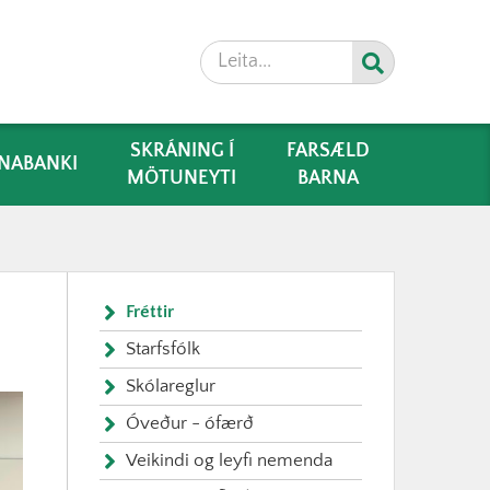
Leita
SKRÁNING Í
FARSÆLD
NABANKI
MÖTUNEYTI
BARNA
Fréttir
Starfsfólk
Skólareglur
Óveður - ófærð
Veikindi og leyfi nemenda