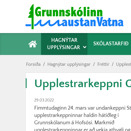
Forsíða
HAGNÝTAR
SKÓLASTARFIÐ
UPPLÝSINGAR
Forsíða
/
Hagnýtar upplýsingar
/
Fréttir
/
Upples
Upplestrarkeppni 
29.03.2022
Fimmtudaginn 24. mars var undankeppni S
upplestrarkeppninnar haldin hátíðleg í
Grunnskólanum á Hofsósi. Markmið
upplestrarkeppninnar er að vekja athygli og