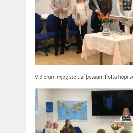
Við erum mjög stolt af þessum flotta hópi s