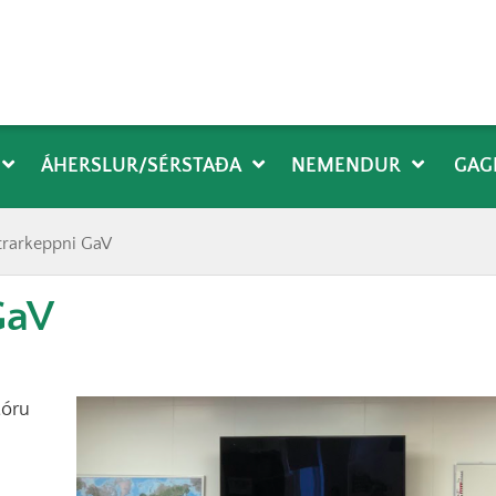
ÁHERSLUR/SÉRSTAÐA
NEMENDUR
GAG
trarkeppni GaV
GaV
tóru