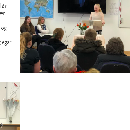
 ár
Þær
r og
t
glegar